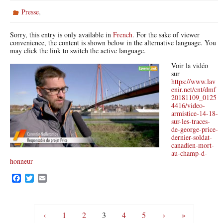
,
Presse
Sorry, this entry is only available in
French
. For the sake of viewer
convenience, the content is shown below in the alternative language. You
may click the link to switch the active language.
Voir la vidéo
sur
https://www.lav
enir.net/cnt/dmf
20181109_0125
4416/video-
armistice-14-18-
sur-les-traces-
de-george-price-
dernier-soldat-
canadien-mort-
au-champ-d-
honneur
F
T
E
a
w
m
c
i
a
e
t
i
b
t
l
‹
1
2
3
4
5
›
»
o
e