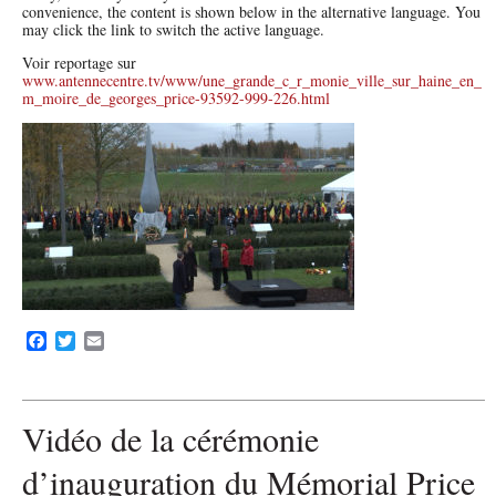
convenience, the content is shown below in the alternative language. You
may click the link to switch the active language.
Voir reportage sur
www.antennecentre.tv/www/une_grande_c_r_monie_ville_sur_haine_en_
m_moire_de_georges_price-93592-999-226.html
F
T
E
a
w
m
c
i
a
e
t
i
b
t
l
Vidéo de la cérémonie
o
e
o
r
d’inauguration du Mémorial Price
k