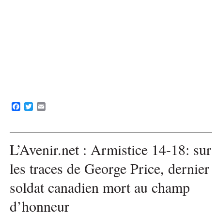
F
T
E
a
w
m
c
i
a
e
t
i
b
t
l
L’Avenir.net : Armistice 14-18: sur
o
e
o
r
les traces de George Price, dernier
k
soldat canadien mort au champ
d’honneur