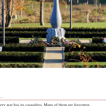
e…
very war has its casualties. Many of them are forgotten,