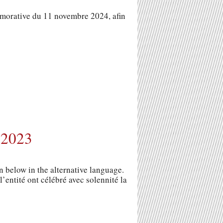
émorative du 11 novembre 2024, afin
 2023
wn below in the alternative language.
’entité ont célébré avec solennité la