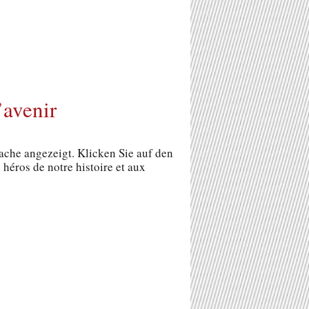
’avenir
rache angezeigt. Klicken Sie auf den
éros de notre histoire et aux