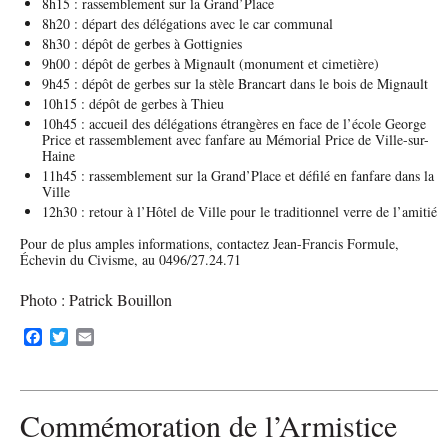
8h15 : rassemblement sur la Grand’Place
8h20 : départ des délégations avec le car communal
8h30 : dépôt de gerbes à Gottignies
9h00 : dépôt de gerbes à Mignault (monument et cimetière)
9h45 : dépôt de gerbes sur la stèle Brancart dans le bois de Mignault
10h15 : dépôt de gerbes à Thieu
10h45 : accueil des délégations étrangères en face de l’école George
Price et rassemblement avec fanfare au Mémorial Price de Ville-sur-
Haine
11h45 : rassemblement sur la Grand’Place et défilé en fanfare dans la
Ville
12h30 : retour à l’Hôtel de Ville pour le traditionnel verre de l’amitié
Pour de plus amples informations, contactez Jean-Francis Formule,
Échevin du Civisme, au 0496/27.24.71
Photo : Patrick Bouillon
F
T
E
a
w
m
c
i
a
e
t
i
b
t
l
Commémoration de l’Armistice
o
e
o
r