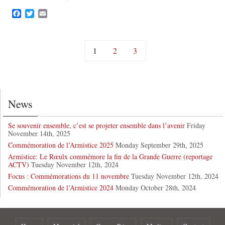
F
T
E
a
w
m
c
i
a
e
t
i
b
t
l
1
2
3
o
e
o
r
k
News
Se souvenir ensemble, c’est se projeter ensemble dans l’avenir
Friday
November 14th, 2025
Commémoration de l’Armistice 2025
Monday September 29th, 2025
Armistice: Le Rœulx commémore la fin de la Grande Guerre (reportage
ACTV)
Tuesday November 12th, 2024
Focus : Commémorations du 11 novembre
Tuesday November 12th, 2024
Commémoration de l’Armistice 2024
Monday October 28th, 2024