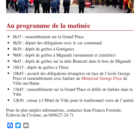
Au programme de la matinée
8h15 : rassemblement sur la Grand’Place
8h20 : départ des délégations avec le car communal
8h30 : dépôt de gerbes à Gottignies
9h00 : dépôt de gerbes à Mignault (monument et cimetière)
9h45 : dépôt de gerbes sur la stèle Brancart dans le bois de Mignault
10h15 : dépôt de gerbes à Thieu
10h45 : accueil des délégations étrangères en face de l’école George
Price et rassemblement avec fanfare au
Mémorial George Price
de
Ville-sur-Haine.
11h45 : rassemblement sur la Grand’Place et défilé en fanfare dans la
Ville
12h30 : retour à l’Hôtel de Ville pour le traditionnel verre de l’amitié
Pour de plus amples informations, contactez Jean-Francis Formule,
Échevin du Civisme, au 0496/27.24.71
F
T
E
a
w
m
c
i
a