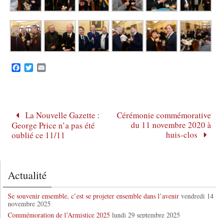
F
T
E
a
w
m
c
i
a
e
t
i
b
t
l
o
e
La Nouvelle Gazette :
Cérémonie commémorative
o
r
du 11 novembre 2020 à
George Price n’a pas été
k
huis-clos
oublié ce 11/11
Actualité
Se souvenir ensemble, c’est se projeter ensemble dans l’avenir
vendredi 14
novembre 2025
Commémoration de l’Armistice 2025
lundi 29 septembre 2025